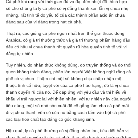
Cà phê khi rang với thời gian đủ và đạt đến nhiệt độ thích hợp
sẽ cho chúng ta ly cà phê có vị đắng thanh xen lẫn vị chua nhẹ
nhàng, rất tinh tế do yếu tố của các thành phần acid ẩn chứa
đằng sau của vị đắng trong hạt cà phê.
Thật ra, các giống cà phê ngon nhất trên thế giới thuộc dòng
Arabica, có giá trị thưởng thức và giá trị thương phẩm hàng đầu
đều có hậu vị chua thanh rất quyến rũ hòa quyện tinh tế với vị
đắng tự nhiên.
Tuy nhiên, do nhận thức không đúng, do truyền thống và do thói
quen không thích đáng, phần lớn người Việt không nghĩ rằng cà
phê có vị chua. Thậm chí một số không chịu chấp nhận một
thuộc tính cố hữu, tuyệt vời của cà phê hảo hạng, đó là vị chua
thanh quyến rũ của nó. Để đáp ứng với yêu cầu và thị hiếu về
khẩu vị trái ngược lại với thiên nhiên, với tự nhiên nầy của người
tiêu dùng, một số nhà sản xuất đã cố gắng làm cho cà phê mất
đi vị chua thanh vốn có của nó bằng cách tẩm vào bột cà phê
các loại hóa chất tạo đắng có gốc kháng sinh.
Hậu quả, ly cà phê thường có vị đắng nhân tạo, tiêu diệt hẳn vị
chua thanh quyến rũ của cà phê. Bạn nên tránh xu hướng đi tìm