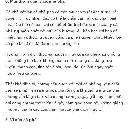
8. Mùi thơm của ly cà phê pha
Cà phê bột lẫn cà phê pha có một mùi thơm rất đặc trưng, rất
quyến rũ. Tuy nhiên đây có thể là điểm bạn rất khó phân biệt
nhất. Có thể nói bạn chỉ có thể
phân biệt
được mùi của
ly cà
phê nguyên chất
với mùi của hương liệu hóa học khi bạn đã
nhiều lần và thường xuyên uống cà phê nguyên chất. Nhiều loại
cà phê bột điều đã được tẩm hương liệu.
Hương thơm đích thực và nguyên thủy của cà phê không nồng
nực, không thô bạo, không mạnh mẽ, nhưng dịu dàng, lưu
luyến, thanh cao, tinh tế và sâu lắng, đôi lúc làm ngây ngất
người yêu cà phê…
Thật khó diễn tả, nhưng nếu quen với mùi cà phê nguyên chất
bạn sẽ phát hiện ra mùi hóa chất tuy giả khá giống mùi cà phê
nhưng vẫn là giả tạo, vẫn mang hương vị gay gắt, tuy mạnh mẽ,
dai dẵng nhưng thô thiển và gây cảm giác nặng nề, không giống
như mùi thanh cao của chính hạt cà phê đích thực…
9. Vị của cà phê