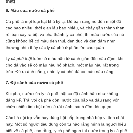
thật)
6. Màu của nước cà phê
Cà phê là một loại hạt khá kỳ lạ. Dù bạn rang nó đến nhiệt độ
cao bao nhiêu, thời gian lâu bao nhiêu, và cháy gần thành than,
rồi bạn xay ra bột và pha thành ly cà phê, thì màu nước của nó
cũng không hề có màu đen thui, đen đục và đen đậm như
thường nhìn thấy các ly cà phê ở phần lớn các quán.
Ly
cà phê thật
luôn có màu nâu từ cánh gián đến nâu đậm, khi
cho đá vào sẽ có màu nâu hổ phách, một màu nâu rất trong
trẻo. Để ra ánh nắng, nhìn ly cà phê đá có màu nâu sáng.
7. Độ sánh của nước cà phê
Khi pha, nước của ly cà phê thật có độ sánh hầu như không
đáng kể. Trái với cà phê độn, nước của bắp và đậu rang vốn
chứa nhiều tinh bột nên sẽ rất sánh, sánh đến dẻo quẹo.
Các bà nội trợ vẫn hay dùng bột bắp trong nhà bếp vì tính chất
này. Một số người tiêu dùng còn tự hào rằng mình là người hiểu
biết về cà phê, cho rằng, ly cà phê ngon thì nước trong ly cà phê