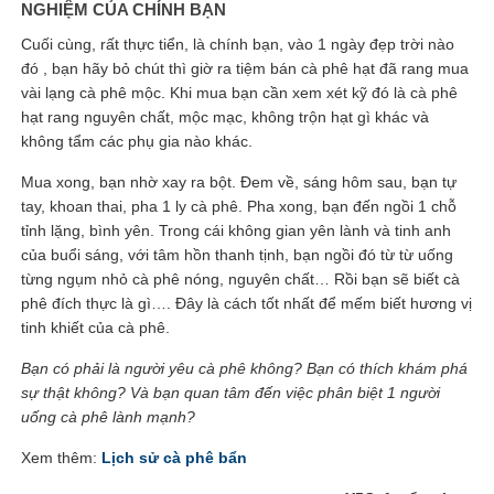
NGHIỆM CỦA CHÍNH BẠN
Cuối cùng, rất thực tiển, là chính bạn, vào 1 ngày đẹp trời nào
đó , bạn hãy bỏ chút thì giờ ra tiệm bán cà phê hạt đã rang mua
vài lạng cà phê mộc. Khi mua bạn cần xem xét kỹ đó là cà phê
hạt rang nguyên chất, mộc mạc, không trộn hạt gì khác và
không tẩm các phụ gia nào khác.
Mua xong, bạn nhờ xay ra bột. Đem về, sáng hôm sau, bạn tự
tay, khoan thai, pha 1 ly cà phê. Pha xong, bạn đến ngồi 1 chỗ
tỉnh lặng, bình yên. Trong cái không gian yên lành và tinh anh
của buổi sáng, với tâm hồn thanh tịnh, bạn ngồi đó từ từ uống
từng ngụm nhỏ cà phê nóng, nguyên chất… Rồi bạn sẽ biết cà
phê đích thực là gì…. Đây là cách tốt nhất để mếm biết hương vị
tinh khiết của cà phê.
Bạn có phải là người yêu cà phê không? Bạn có thích khám phá
sự thật không? Và bạn quan tâm đến việc phân biệt 1 người
uống cà phê lành mạnh?
Xem thêm:
Lịch sử cà phê bẩn