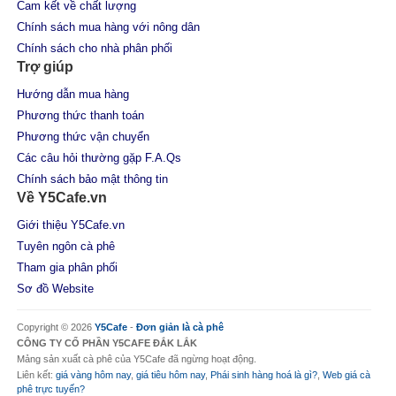
Cam kết về chất lượng
Chính sách mua hàng với nông dân
Chính sách cho nhà phân phối
Trợ giúp
Hướng dẫn mua hàng
Phương thức thanh toán
Phương thức vận chuyển
Các câu hỏi thường gặp F.A.Qs
Chính sách bảo mật thông tin
Về Y5Cafe.vn
Giới thiệu Y5Cafe.vn
Tuyên ngôn cà phê
Tham gia phân phối
Sơ đồ Website
Copyright © 2026
Y5Cafe
-
Đơn giản là cà phê
CÔNG TY CỔ PHẦN Y5CAFE ĐẮK LẮK
Mảng sản xuất cà phê của Y5Cafe đã ngừng hoạt động.
Liên kết:
giá vàng hôm nay
,
giá tiêu hôm nay
,
Phái sinh hàng hoá là gì?
,
Web giá cà
phê trực tuyến?