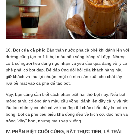
10. Bọt của cà phê:
Bản thân nước pha cà phê khi đánh lên với
đường cũng tạo ra 1 ít bọt màu nâu sáng trông rất đẹp. Nhưng
có 1 số người tiêu dùng ngộ nhận và yêu cầu quá đáng về ly cà
phê phải có bọt đẹp. Để đáp ứng đòi hỏi của khách hàng hầu
giữ khách và thu lợi nhuận, một số nhà sản xuất cho chất tẩy
rửa bề mặt vào cà phê để tạo bọt.
Vậy, bạn cũng cần biết cách phân biệt hai thứ bọt này. Nếu bọt
mỏng tanh, có óng ánh màu cầu vồng, đánh lên đầy cả ly và rất
lâu tan nhìn ly cà phê có vẻ khá đẹp thì chắc chắn đấy là bọt xà
bông. Bọt cà phê tiêu biểu khá đồng đều về kích cỡ, đục hơn và
trông “dày” hơn, nhưng mau xẹp xuống.
IV. PHÂN BIỆT CUỐI CÙNG, RẤT THỰC TIỂN, LÀ TRẢI