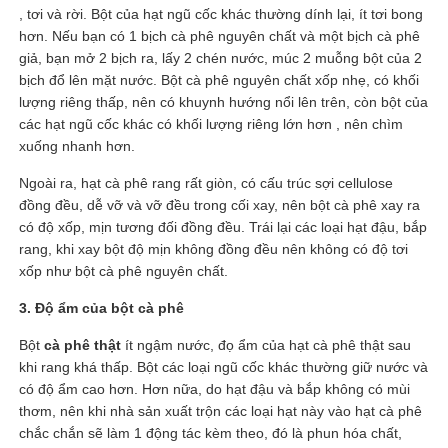
, tơi và rời. Bột của hạt ngũ cốc khác thường dính lại, ít tơi bong
hơn. Nếu bạn có 1 bịch cà phê nguyên chất và một bịch cà phê
giả, bạn mở 2 bịch ra, lấy 2 chén nước, múc 2 muỗng bột của 2
bịch đổ lên mặt nước. Bột cà phê nguyên chất xốp nhẹ, có khối
lượng riêng thấp, nên có khuynh hướng nổi lên trên, còn bột của
các hạt ngũ cốc khác có khối lượng riêng lớn hơn , nên chìm
xuống nhanh hơn.
Ngoài ra, hạt cà phê rang rất giòn, có cấu trúc sợi cellulose
đồng đều, dễ vỡ và vỡ đều trong cối xay, nên bột cà phê xay ra
có độ xốp, mịn tương đối đồng đều. Trái lại các loại hạt đậu, bắp
rang, khi xay bột độ mịn không đồng đều nên không có độ tơi
xốp như bột cà phê nguyên chất.
3. Độ ẩm của bột cà phê
Bột
cà phê thật
ít ngậm nước, đọ ẩm của hạt cà phê thật sau
khi rang khá thấp. Bột các loại ngũ cốc khác thường giữ nước và
có độ ẩm cao hơn. Hơn nữa, do hạt đậu và bắp không có mùi
thơm, nên khi nhà sản xuất trộn các loại hạt này vào hạt cà phê
chắc chắn sẽ làm 1 động tác kèm theo, đó là phun hóa chất,