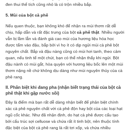
đen thui thể tích cũng nhỏ là có trộn nhiều bắp.
5. Mùi của bột cà phê
Nếu quen thuộc, bạn không khó để nhận ra mùi thơm rất dễ
chịu, hấp dẫn và rất đặc trưng của bột
cà phê thật
. Nhiều người
vẫn bị lầm lẫn và đánh giá cao mùi của hương liệu hóa học
được tẩm vào đậu, bắp bởi vì họ ít có dịp ngửi mùi cà phê bột
nguyên chất. Bắp và đậu nàng cũng có mùi hơi tanh, theo cảm
quan, nếu tinh tế một chút, bạn có thể nhận thấy khi ngửi. Bột
đậu nành có mùi gắt, hòa quyện với hương liệu bốc lên một mùi
thơm nặng nề chứ không dịu dàng như mùi nguyên thủy của cà
phê rang.
II. Phân biệt khi đang pha (nhận biết trạng thái của bột cà
phê thật khi gặp nước sôi)
Đây là điểm mà bạn rất dễ dàng nhận biết để phân biệt chính
xác cà phê nguyên chất với cà phê độn hay bột của các loại hạt
ngũ cốc khác. Như đã nhận định, do hạt cà phê được cấu tạo
bởi cấu trúc sợi celluose và chứa rất ít tinh bột, nên thuộc tính
đặc biệt của bột cà phê rang là rất tơi xốp, và chứa nhiều