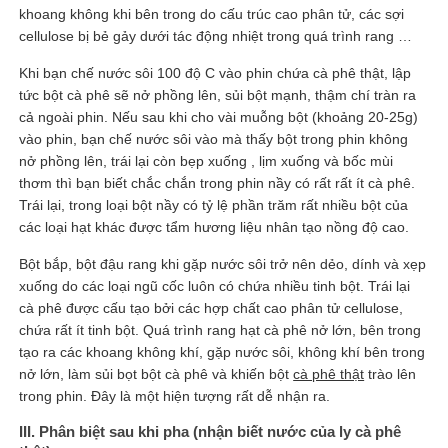
khoang không khi bên trong do cấu trúc cao phân tử, các sợi
cellulose bị bẻ gảy dưới tác động nhiệt trong quá trình rang …
Khi bạn chế nước sôi 100 độ C vào phin chứa cà phê thật, lập
tức bột cà phê sẽ nở phồng lên, sủi bột mạnh, thậm chí tràn ra
cả ngoài phin. Nếu sau khi cho vài muỗng bột (khoảng 20-25g)
vào phin, bạn chế nước sôi vào mà thấy bột trong phin không
nở phồng lên, trái lại còn bẹp xuống , lịm xuống và bốc mùi
thơm thì bạn biết chắc chắn trong phin nầy có rất rất ít cà phê.
Trái lại, trong loại bột nầy có tỷ lệ phần trăm rất nhiều bột của
các loại hạt khác được tẩm hương liệu nhân tạo nồng độ cao.
Bột bắp, bột đậu rang khi gặp nước sôi trở nên dẻo, dính và xẹp
xuống do các loại ngũ cốc luôn có chứa nhiều tinh bột. Trái lại
cà phê được cấu tạo bởi các hợp chất cao phân tử cellulose,
chứa rất ít tinh bột. Quá trình rang hạt cà phê nở lớn, bên trong
tạo ra các khoang không khí, gặp nước sôi, không khí bên trong
nở lớn, làm sủi bọt bột cà phê và khiến bột
cà phê thật
trào lên
trong phin. Đây là một hiện tượng rất dễ nhận ra.
III. Phân biệt sau khi pha (nhận biết nước của ly cà phê