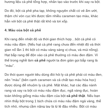
hương liệu cà phê tổng hợp, nhân tạo vào trước khi xay ra bột.
Do đó, bột cà phê pha tạp, không nguyên chất có vẻ ẩm ướt,
thậm chí vón cục khi được tẩm nhiều caramen tạo màu, khác
hẳn với bột cà phê thật rất khô và tơi xốp.
4. Màu của bột cà phê
Khi rang đến nhiệt độ và thời gian thích hợp…bột cà phê có
màu nâu đậm. (Nếu hạt cà phê rang chưa đến nhiệt độ và thời
gian nổ lần 1 thì bột có màu vàng sáng vị chua, và mùi nồng).
Hạt bắp rang để độn vào cà phê thường có màu đen đậm. Vì
thế trong nghề làm
cà phê
người ta đơn giản gọi bắp rang là
“màu”.
Do thói quen người tiêu dùng đòi hỏi ly cà phê phải có màu đen,
nên “màu” (bên cạnh caramen và cả chất tạo màu hóa học)
được dùng để nhuộm ly cà phê. Mặt khác, hạt các đậu nành
rang và xay ra bột có màu nâu đậm đục, ngã vàng đục, hoàn
toàn không giống màu nâu đậm của bột
cà phê thật
. Nếu bạn
nhìn thấy bột trong 1 bịch chứa có màu nâu đậm ngả vàng, thể
tích nhỏ, nhưng cầm nặng tay là tỷ lệ đậu nhiều. Bột có màu