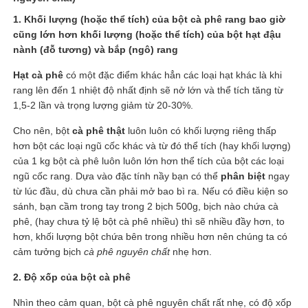
1. Khối lượng (hoặc thể tích) của bột cà phê rang bao giờ
cũng lớn hơn khối lượng (hoặc thể tích) của bột hạt đậu
nành (đỗ tương) và bắp (ngô) rang
Hạt cà phê
có một đặc điểm khác hẳn các loại hạt khác là khi
rang lên đến 1 nhiệt độ nhất định sẽ nở lớn và thể tích tăng từ
1,5-2 lần và trọng lượng giảm từ 20-30%.
Cho nên, bột
cà phê thật
luôn luôn có khối lượng riêng thấp
hơn bột các loại ngũ cốc khác và từ đó thể tích (hay khối lượng)
của 1 kg bột cà phê luôn luôn lớn hơn thể tích của bột các loại
ngũ cốc rang. Dựa vào đặc tính nầy bạn có thể
phân biệt
ngay
từ lúc đầu, dù chưa cần phải mở bao bì ra. Nếu có điều kiện so
sánh, bạn cầm trong tay trong 2 bịch 500g, bịch nào chứa cà
phê, (hay chưa tỷ lệ bột cà phê nhiều) thì sẽ nhiều đầy hơn, to
hơn, khối lượng bột chứa bên trong nhiều hơn nên chúng ta có
cảm tưởng bịch
cà phê nguyên chất
nhẹ hơn.
2. Độ xốp của bột cà phê
Nhìn theo cảm quan, bột cà phê nguyên chất rất nhẹ, có độ xốp