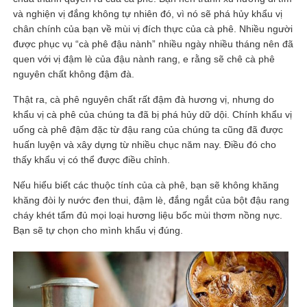
và nghiện vị đắng không tự nhiên đó, vì nó sẽ phá hủy khẩu vị
chân chính của bạn về mùi vị đích thực của cà phê. Nhiều người
được phục vụ “cà phê đậu nành” nhiều ngày nhiều tháng nên đã
quen với vị đậm lè của đậu nành rang, e rằng sẽ chê cà phê
nguyên chất không đậm đà.
Thật ra, cà phê nguyên chất rất đậm đà hương vị, nhưng do
khẩu vị cà phê của chúng ta đã bị phá hủy dữ dội. Chính khẩu vị
uống cà phê đậm đặc từ đậu rang của chúng ta cũng đã được
huấn luyện và xây dựng từ nhiều chục năm nay. Điều đó cho
thấy khẩu vị có thể được điều chỉnh.
Nếu hiểu biết các thuộc tính của cà phê, bạn sẽ không khăng
khăng đòi ly nước đen thui, đậm lè, đắng ngắt của bột đậu rang
cháy khét tẩm đủ mọi loại hương liệu bốc mùi thơm nồng nực.
Bạn sẽ tự chọn cho mình khẩu vị đúng.