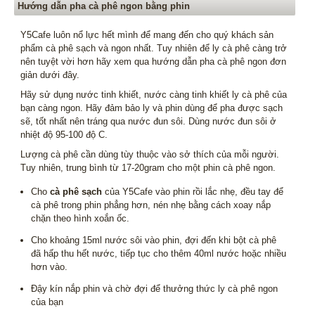
Hướng dẫn pha cà phê ngon bằng phin
Y5Cafe luôn nổ lực hết mình để mang đến cho quý khách sản
phẩm cà phê sạch và ngon nhất. Tuy nhiên để ly cà phê càng trở
nên tuyệt vời hơn hãy xem qua hướng dẫn pha cà phê ngon đơn
giản dưới đây.
Hãy sử dụng nước tinh khiết, nước càng tinh khiết ly cà phê của
bạn càng ngon. Hãy đảm bảo ly và phin dùng để pha được sạch
sẽ, tốt nhất nên tráng qua nước đun sôi. Dùng nước đun sôi ở
nhiệt độ 95-100 độ C.
Lượng cà phê cần dùng tùy thuộc vào sở thích của mỗi người.
Tuy nhiên, trung bình từ 17-20gram cho một phin cà phê ngon.
Cho
cà phê sạch
của Y5Cafe vào phin rồi lắc nhẹ, đều tay để
cà phê trong phin phẳng hơn, nén nhẹ bằng cách xoay nắp
chặn theo hình xoắn ốc.
Cho khoảng 15ml nước sôi vào phin, đợi đến khi bột cà phê
đã hấp thu hết nước, tiếp tục cho thêm 40ml nước hoặc nhiều
hơn vào.
Đậy kín nắp phin và chờ đợi để thưởng thức ly cà phê ngon
của bạn