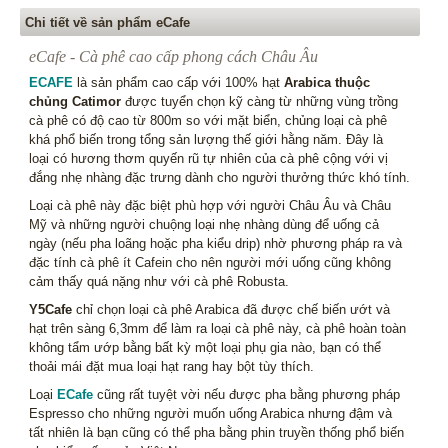
Chi tiết về sản phẩm eCafe
eCafe - Cà phê cao cấp phong cách Châu Âu
ECAFE
là sản phẩm cao cấp với 100% hạt
Arabica thuộc
chủng Catimor
được tuyển chọn kỹ càng từ những vùng trồng
cà phê có độ cao từ 800m so với mặt biển, chủng loại cà phê
khá phổ biến trong tổng sản lượng thế giới hằng năm. Đây là
loại có hương thơm quyến rũ tự nhiên của cà phê cộng với vị
đắng nhẹ nhàng đặc trưng dành cho người thưởng thức khó tính.
Loại cà phê này đặc biệt phù hợp với người Châu Âu và Châu
Mỹ và những người chuộng loại nhẹ nhàng dùng để uống cả
ngày (nếu pha loãng hoặc pha kiểu drip) nhờ phương pháp ra và
đặc tính cà phê ít Cafein cho nên người mới uống cũng không
cảm thấy quá nặng như với cà phê Robusta.
Y5Cafe
chỉ chọn loại cà phê Arabica đã được chế biến ướt và
hạt trên sàng 6,3mm để làm ra loại cà phê này, cà phê hoàn toàn
không tẩm ướp bằng bất kỳ một loại phụ gia nào, bạn có thể
thoải mái đặt mua loại hạt rang hay bột tùy thích.
Loại
ECafe
cũng rất tuyệt vời nếu được pha bằng phương pháp
Espresso cho những người muốn uống Arabica nhưng đậm và
tất nhiên là bạn cũng có thể pha bằng phin truyền thống phổ biến