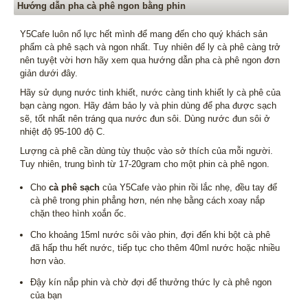
Hướng dẫn pha cà phê ngon bằng phin
Y5Cafe luôn nổ lực hết mình để mang đến cho quý khách sản
phẩm cà phê sạch và ngon nhất. Tuy nhiên để ly cà phê càng trở
nên tuyệt vời hơn hãy xem qua hướng dẫn pha cà phê ngon đơn
giản dưới đây.
Hãy sử dụng nước tinh khiết, nước càng tinh khiết ly cà phê của
bạn càng ngon. Hãy đảm bảo ly và phin dùng để pha được sạch
sẽ, tốt nhất nên tráng qua nước đun sôi. Dùng nước đun sôi ở
nhiệt độ 95-100 độ C.
Lượng cà phê cần dùng tùy thuộc vào sở thích của mỗi người.
Tuy nhiên, trung bình từ 17-20gram cho một phin cà phê ngon.
Cho
cà phê sạch
của Y5Cafe vào phin rồi lắc nhẹ, đều tay để
cà phê trong phin phẳng hơn, nén nhẹ bằng cách xoay nắp
chặn theo hình xoắn ốc.
Cho khoảng 15ml nước sôi vào phin, đợi đến khi bột cà phê
đã hấp thu hết nước, tiếp tục cho thêm 40ml nước hoặc nhiều
hơn vào.
Đậy kín nắp phin và chờ đợi để thưởng thức ly cà phê ngon
của bạn