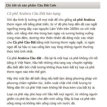
Chi tiết về sản phẩm Cầu Đất Cafe
Cà phê Arabica Cầu Đất hảo hạng
Với địa hình lý tưởng về mọi mặt để cho giống
cà phê Arabica
thơm ngon nổi tiếng phát triển, từ vĩ độ phù hợp đến độ cao ngất
ngưỡng trong dãy cao nguyên Lâm Viên trên 1600m so với mặt
biển, với nắng nhè nhẹ trong ban ngày và sương buông xuống
cùng màn đêm, dường như thiên nhiên đã đóng mộc xác nhận
cho
Cà phê Cầu Đất
bằng một hương thơm ngây ngất, vị ngòn
ngọt để lại hậu vị sau uống làm say lòng những người thưởng
thức khó tính nhất.
Cà phê
Arabica Cầu đất
– Đà lạt là một loại cà phê không chỉ nổi
tiếng ở Việt Nam, hầu hết những nhà rang xay chuyên nghiệp
đều biết đến bởi chất lượng không thua kém bất kỳ loại cà phê
thơm ngon nào trên thế giới.
Hãy thử một lần để biết rằng nếu biết làm đúng phương pháp với
phương châm nghiêm túc, kiểm soát chặt chẽ chất lượng từ
Nông dân thì cà phê Việt nam không hề thua kém của bất kỳ ai.
Loại cà phê này phù hợp với hầu hết mọi người, từ những người
ghiền cà phê lâu năm cho đến mới uống. Đây là loại cà phê nên
uống nóng và không nên uống cùng với nước đá.