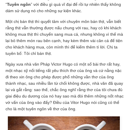
“
Tuyên ngôn
” với điều gì quá vĩ đại để rồi tự nhiên thấy không
dám sử dụng nó cho những sự kiện khác.
Một chị bán thịt thì quyết tâm với chuyên môn bán thịt, vẫn biết
rằng thịt vẫn thường được nấu chung với rau, hay có khi khách
không mua thịt thì chuyển sang mua cá, nhưng không vì thế mà
lại bỏ thêm món rau bên cạnh, hay kèm thêm vài cân cá để tiện
cho khách hàng mua, còn mình thì để kiếm thêm tí lời. Chị ta
tuyên bố: Tôi chỉ bán thịt.
Ngày xưa nhà văn Pháp Victor Hugo có một số bài thơ rất hay,
một nhạc sỹ nổi tiếng rất yêu thích thơ của ông và cứ nằng nặc
đi theo xin ông cho phép được phổ những vần thơ của ông
thành nhạc, sau nhiều lần từ chối không được, nhà văn đã quay
lại và gắt rằng: sao thế, chắc ông nghĩ rằng thơ của tôi chưa đủ
giai điệu du dương của nó hay sao mà đòi thêm những nốt nhạc
vớ vẩn của ông vào đấy? Điều của Vitor Hugo nói cũng có thể
cho là một tuyên ngôn về thơ của ông.