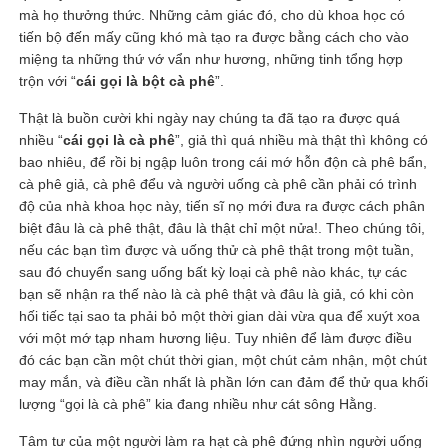
mà họ thưởng thức. Những cảm giác đó, cho dù khoa học có
tiến bộ đến mấy cũng khó mà tạo ra được bằng cách cho vào
miệng ta những thứ vớ vẩn như hương, những tinh tổng hợp
trộn với “
cái gọi là bột cà phê
”.
Thật là buồn cười khi ngày nay chúng ta đã tạo ra được quá
nhiều “
cái gọi là cà phê
”, giả thì quá nhiều mà thật thì không có
bao nhiêu, để rồi bị ngập luôn trong cái mớ hỗn độn cà phê bẩn,
cà phê giả, cà phê đểu và người uống cà phê cần phải có trình
độ của nhà khoa học này, tiến sĩ nọ mới đưa ra được cách phân
biệt đâu là cà phê thật, đâu là thật chỉ một nửa!. Theo chúng tôi,
nếu các bạn tìm được và uống thử cà phê thật trong một tuần,
sau đó chuyển sang uống bất kỳ loại cà phê nào khác, tự các
bạn sẽ nhận ra thế nào là cà phê thật và đâu là giả, có khi còn
hối tiếc tại sao ta phải bỏ một thời gian dài vừa qua để xuýt xoa
với một mớ tạp nham hương liệu. Tuy nhiên để làm được điều
đó các bạn cần một chút thời gian, một chút cảm nhận, một chút
may mắn, và điều cần nhất là phần lớn can đảm để thử qua khối
lượng “gọi là cà phê” kia đang nhiều như cát sông Hằng.
Tâm tư của một người làm ra hạt cà phê đứng nhìn người uống