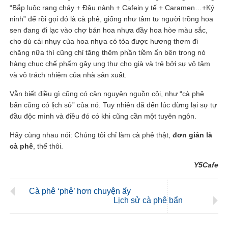
“Bắp luộc rang cháy + Đậu nành + Cafein y tế + Caramen…+Ký
ninh” để rồi gọi đó là cà phê, giống như tâm tư người trồng hoa
sen đang đi lạc vào chợ bán hoa nhựa đầy hoa hòe màu sắc,
cho dù cái nhụy của hoa nhựa có tỏa được hương thơm đi
chăng nữa thì cũng chỉ tăng thêm phần tiềm ẩn bên trong nó
hàng chục chế phẩm gây ung thư cho già và trẻ bởi sự vô tâm
và vô trách nhiệm của nhà sản xuất.
Vẫn biết điều gì cũng có căn nguyên nguồn cội, như “cà phê
bẩn cũng có lịch sử” của nó. Tuy nhiên đã đến lúc dừng lại sự tự
đầu độc mình và điều đó có khi cũng cần một tuyên ngôn.
Hãy cùng nhau nói: Chúng tôi chỉ làm cà phê thật,
đơn giản là
cà phê
, thế thôi.
Y5Cafe
Cà phê ‘phê’ hơn chuyện ấy
Lịch sử cà phê bẩn