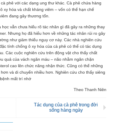
ng cà phê với các dạng ung thư khác. Cà phê chứa hàng
ô xy hóa và chất kháng viêm – vốn có thể hạn chế
 viêm đang gây thương tổn.
 học vẫn chưa hiểu rõ tác nhân gì đã gây ra những thay
imer. Nhưng họ đã hiểu hơn về những tác nhân rủi ro gây
dường như giảm thiểu nguy cơ này. Các nhà nghiên cứu
ặc tính chống ô xy hóa của cà phê có thể có tác dụng
áu. Các cuộc nghiên cứu trên động vật cho thấy chất
 hiệu quả của vách ngăn máu – não nhằm ngăn chặn
terol cao lên chức năng nhận thức. Cũng có thể những
hơn và di chuyển nhiều hơn. Nghiên cứu cho thấy siêng
bệnh mất trí nhớ
Theo Thanh Niên
Tác dụng của cà phê trong đời
sống hàng ngày