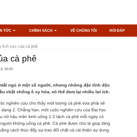
IN TỨC
CHÍNH SÁCH
VỀ CHÚNG TÔI
HỎI ĐÁP
 tích cực của cà phê
ủa cà phê
3, 16:03
à mất ngủ ở một số người, nhưng những đặc tính độc
 chất chống ô xy hóa, có thể đem lại nhiều lợi ích.
ộc nghiên cứu cho thấy một lượng cà phê vừa phải sẽ
 dạng 2. Chẳng hạn, một cuộc nghiên cứu của Đại học
phụ nữ hậu mãn kinh uống 1-2 tách cà phê mỗi ngày có
người không uống cà phê. Cà phê được cho là giúp tăng
ằng cách thúc đẩy sự trao đổi chất và cải thiện sự dung