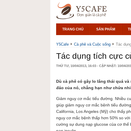
TRANG CHỦ
SẢN PHẨM
T
Y5Cafe
Cà phê và Cuộc sống
Tác dụng
Tác dụng tích cực c
THỨ TƯ, 10/04/2013, 16:03 - CẬP NHẬT: 10/04/201
Dù cà phê có gây lo lắng thái quá v
đáo của nó, chẳng hạn như chứa nhiều
Giảm nguy cơ mắc tiểu đường. Nhiều cu
giúp giảm nguy cơ mắc bệnh tiểu đường
California, Los Angeles (Mỹ) cho thấy 
nguy cơ mắc bệnh thấp hơn 50% so với 
cường sự dung nạp glucose của cơ thể b
nạp insulin.