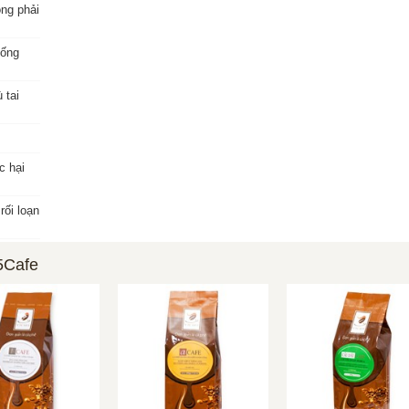
ng phải
uống
 tai
c hại
ối loạn
5Cafe