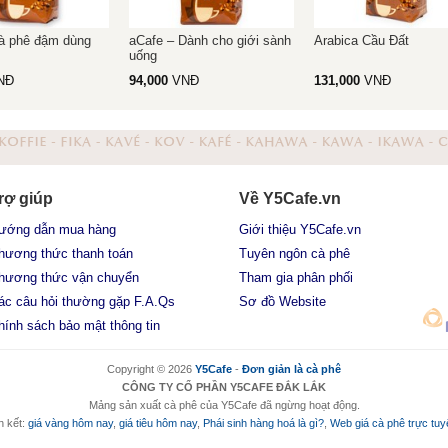
Cà phê đậm dùng
aCafe – Dành cho giới sành
Arabica Cầu Đất
uống
NĐ
94,000
VNĐ
131,000
VNĐ
rợ giúp
Về Y5Cafe.vn
ướng dẫn mua hàng
Giới thiệu Y5Cafe.vn
hương thức thanh toán
Tuyên ngôn cà phê
hương thức vận chuyển
Tham gia phân phối
ác câu hỏi thường gặp F.A.Qs
Sơ đồ Website
hính sách bảo mật thông tin
Copyright © 2026
Y5Cafe
-
Đơn giản là cà phê
CÔNG TY CỔ PHẦN Y5CAFE ĐẮK LẮK
Mảng sản xuất cà phê của Y5Cafe đã ngừng hoạt động.
n kết:
giá vàng hôm nay
,
giá tiêu hôm nay
,
Phái sinh hàng hoá là gì?
,
Web giá cà phê trực tu