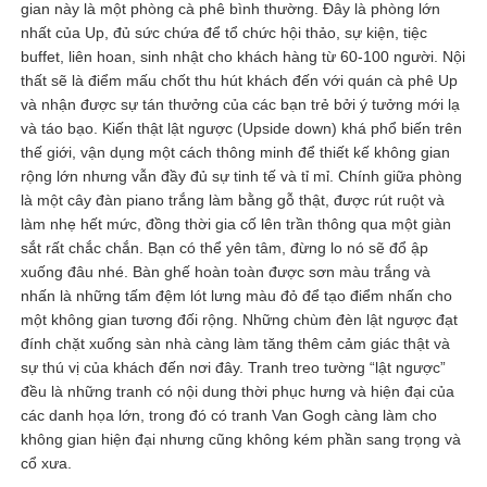
gian này là một phòng cà phê bình thường. Đây là phòng lớn
nhất của Up, đủ sức chứa để tổ chức hội thảo, sự kiện, tiệc
buffet, liên hoan, sinh nhật cho khách hàng từ 60-100 người. Nội
thất sẽ là điểm mấu chốt thu hút khách đến với quán cà phê Up
và nhận được sự tán thưởng của các bạn trẻ bởi ý tưởng mới lạ
và táo bạo. Kiến thật lật ngược (Upside down) khá phổ biến trên
thế giới, vận dụng một cách thông minh để thiết kế không gian
rộng lớn nhưng vẫn đầy đủ sự tinh tế và tỉ mỉ. Chính giữa phòng
là một cây đàn piano trắng làm bằng gỗ thật, được rút ruột và
làm nhẹ hết mức, đồng thời gia cố lên trần thông qua một giàn
sắt rất chắc chắn. Bạn có thể yên tâm, đừng lo nó sẽ đổ ập
xuống đâu nhé. Bàn ghế hoàn toàn được sơn màu trắng và
nhấn là những tấm đệm lót lưng màu đỏ để tạo điểm nhấn cho
một không gian tương đối rộng. Những chùm đèn lật ngược đạt
đính chặt xuống sàn nhà càng làm tăng thêm cảm giác thật và
sự thú vị của khách đến nơi đây. Tranh treo tường “lật ngược”
đều là những tranh có nội dung thời phục hưng và hiện đại của
các danh họa lớn, trong đó có tranh Van Gogh càng làm cho
không gian hiện đại nhưng cũng không kém phần sang trọng và
cổ xưa.