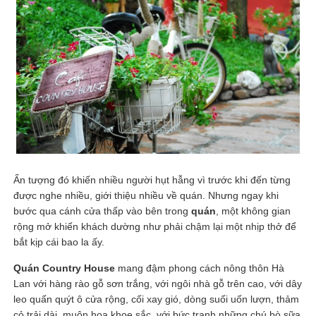
Ấn tượng đó khiến nhiều người hụt hẫng vì trước khi đến từng
được nghe nhiều, giới thiệu nhiều về quán. Nhưng ngay khi
bước qua cánh cửa thấp vào bên trong
quán
, một không gian
rộng mở khiến khách dường như phải chậm lại một nhịp thở để
bắt kịp cái bao la ấy.
Quán Country House
mang đậm phong cách nông thôn Hà
Lan với hàng rào gỗ sơn trắng, với ngôi nhà gỗ trên cao, với dây
leo quấn quýt ô cửa rộng, cối xay gió, dòng suối uốn lượn, thảm
cỏ trải dài, muôn hoa khoe sắc, với bức tranh những chú bò sữa