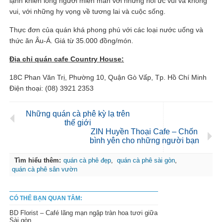
lạnh khiến lòng người miên man với những hồi ức vui và không
vui, với những hy vọng về tương lai và cuộc sống.
Thực đơn của quán khá phong phú với các loại nước uống và
thức ăn Âu-Á. Giá từ 35.000 đồng/món.
Địa chỉ quán cafe Country House:
18C Phan Văn Trị, Phường 10, Quận Gò Vấp, Tp. Hồ Chí Minh
Điện thoại: (08) 3921 2353
Những quán cà phê kỳ lạ trên
thế giới
ZIN Huyền Thoại Cafe – Chốn
bình yên cho những người bạn
Tìm hiểu thêm:
quán cà phê đẹp
,
quán cà phê sài gòn
,
quán cà phê sân vườn
CÓ THỂ BẠN QUAN TÂM:
BD Florist – Café lãng mạn ngập tràn hoa tươi giữa
Sài gòn