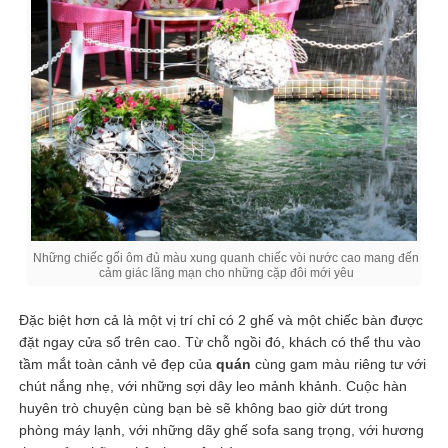
Những chiếc gối ôm đủ màu xung quanh chiếc vòi nước cao mang đến
cảm giác lãng mạn cho những cặp đôi mới yêu
Đặc biệt hơn cả là một vị trí chỉ có 2 ghế và một chiếc bàn được
đặt ngay cửa sổ trên cao. Từ chỗ ngồi đó, khách có thể thu vào
tầm mắt toàn cảnh vẻ đẹp của
quán
cùng gam màu riêng tư với
chút nắng nhẹ, với những sợi dây leo mảnh khảnh. Cuộc hàn
huyên trò chuyện cùng bạn bè sẽ không bao giờ dứt trong
phòng máy lạnh, với những dãy ghế sofa sang trọng, với hương