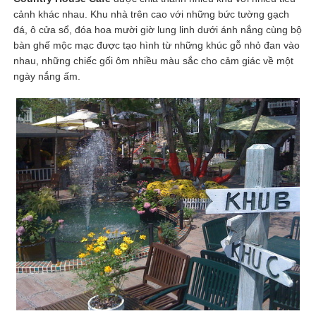
cảnh khác nhau. Khu nhà trên cao với những bức tường gạch
đá, ô cửa sổ, đóa hoa mười giờ lung linh dưới ánh nắng cùng bộ
bàn ghế mộc mạc được tạo hình từ những khúc gỗ nhỏ đan vào
nhau, những chiếc gối ôm nhiều màu sắc cho cảm giác về một
ngày nắng ấm.