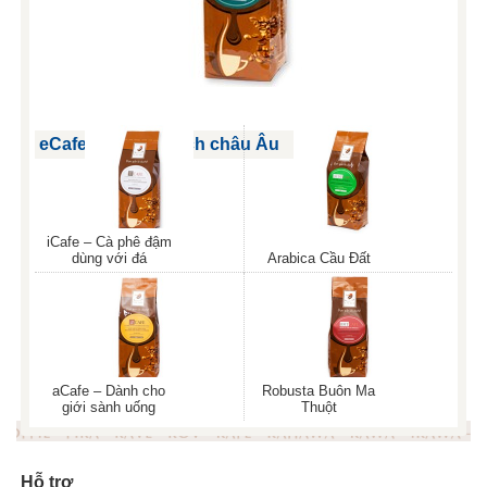
eCafe – Phong cách châu Âu
iCafe – Cà phê đậm
dùng với đá
Arabica Cầu Đất
aCafe – Dành cho
Robusta Buôn Ma
giới sành uống
Thuột
Hỗ trợ