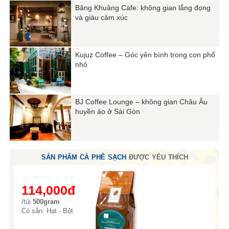
Bâng Khuâng Cafe: không gian lắng đọng
và giàu cảm xúc
Kujuz Coffee – Góc yên bình trong con phố
nhỏ
BJ Coffee Lounge – không gian Châu Âu
huyền ảo ở Sài Gòn
SẢN PHẨM CÀ PHÊ SẠCH
ĐƯỢC YÊU THÍCH
114,000đ
/túi
500gram
Có sẳn: Hạt - Bột